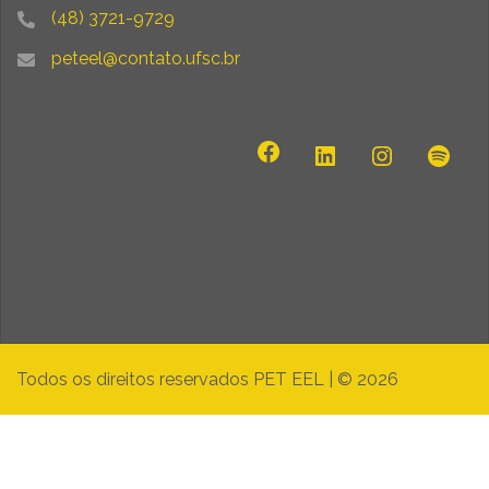
(48) 3721-9729
peteel@contato.ufsc.br
Todos os direitos reservados PET EEL
|
© 2026