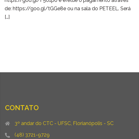
https://goo.gl/F561po e efetue o pagamento através
de: https://goo.gl/tGGe8e ou na sala do PETEEL. Será
[…]
CONTATO
3º andar do CTC - UFSC, Florianópolis - SC
(48) 3721-9729