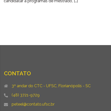
candidatar a programas de mestrado, […]
CONTATO
3º andar do CTC - UFSC, Florianópolis - SC
(48) 3721-9729
peteel@contato.ufsc.br