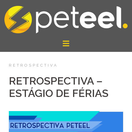
Pular
para
o
conteúdo
RETROSPECTIVA
RETROSPECTIVA –
ESTÁGIO DE FÉRIAS