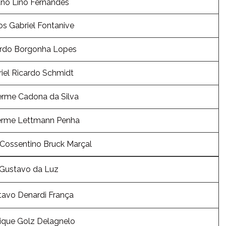
uno Lino Fernandes
os Gabriel Fontanive
rdo Borgonha Lopes
iel Ricardo Schmidt
erme Cadona da Silva
erme Lettmann Penha
Cossentino Bruck Marçal
Gustavo da Luz
avo Denardi França
ique Golz Delagnelo