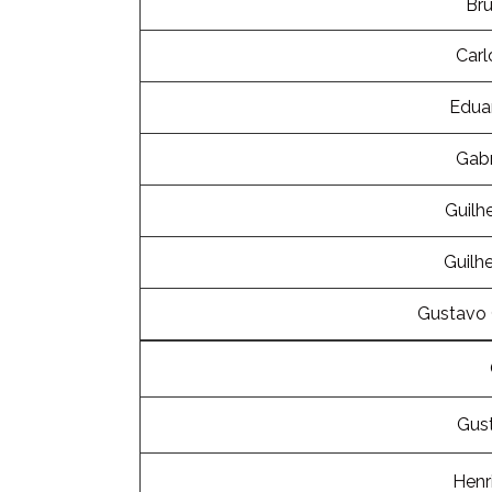
Br
Carl
Edua
Gabr
Guilh
Guilh
Gustavo 
Gust
Henr