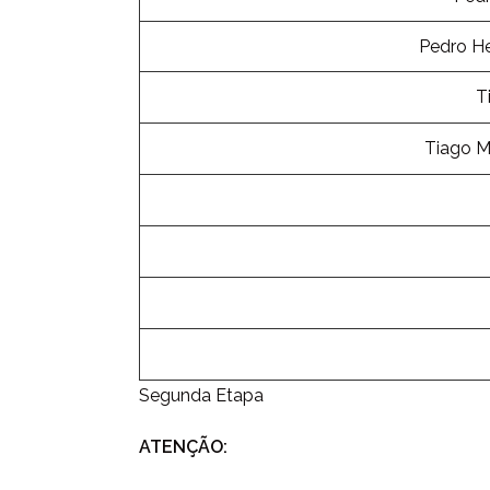
Pedro He
T
Tiago M
Segunda Etapa
ATENÇÃO: