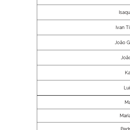
Isaqu
Ivan Ti
João Ga
João
Ka
Lu
Ma
Mari
Pedr