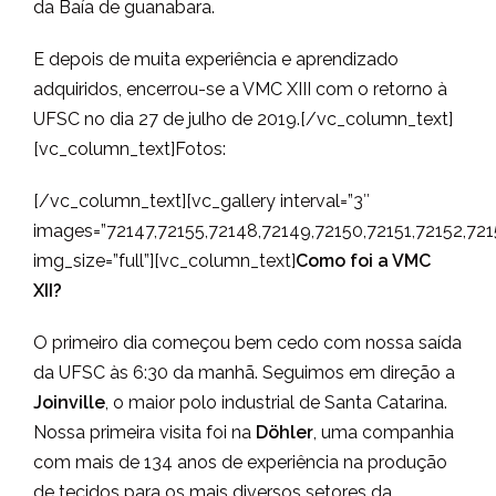
da Baía de guanabara.
E depois de muita experiência e aprendizado
adquiridos, encerrou-se a VMC XIII com o retorno à
UFSC no dia 27 de julho de 2019.
[/vc_column_text]
[vc_column_text]Fotos:
[/vc_column_text][vc_gallery interval=”3″
images=”72147,72155,72148,72149,72150,72151,72152,721
img_size=”full”][vc_column_text]
Como foi a VMC
XII?
O primeiro dia começou bem cedo com nossa saída
da UFSC às 6:30 da manhã. Seguimos em direção a
Joinville
, o maior polo industrial de Santa Catarina.
Nossa primeira visita foi na
Döhler
, uma companhia
com mais de 134 anos de experiência na produção
de tecidos para os mais diversos setores da