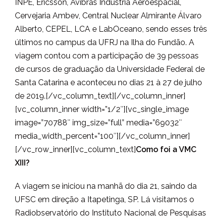
INPE, Ericsson, Avibras Indústria Aeroespacial,
Cervejaria Ambev, Central Nuclear Almirante Álvaro
Alberto, CEPEL, LCA e LabOceano, sendo esses três
últimos no campus da UFRJ na Ilha do Fundão. A
viagem contou com a participação de 39 pessoas
de cursos de graduação da Universidade Federal de
Santa Catarina e aconteceu no dias 21 à 27 de julho
de 2019.
[/vc_column_text][/vc_column_inner]
[vc_column_inner width=”1/2″][vc_single_image
image=”70788″ img_size=”full” media=”69032″
media_width_percent=”100″][/vc_column_inner]
[/vc_row_inner][vc_column_text]
Como foi a VMC
XIII?
A viagem se iniciou na manhã do dia 21, saindo da
UFSC em direção a Itapetinga, SP. Lá visitamos o
Radiobservatório do Instituto Nacional de Pesquisas