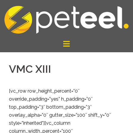
Pular
para
o
conteúdo
VMC XIII
[vc_row row_height_percent=”0″
override_padding=”yes” h_padding=”0″
top_padding=”3″ bottom_padding=”3″
overlay_alpha=”0″ gutter_size=”100″ shift_y=”0″
style=”inherited”][vc_column
column_width_percent=”100″