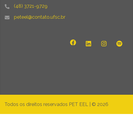
(48) 3721-9729
peteel@contato.ufsc.br
Todos os direitos reservados PET EEL
|
© 2026