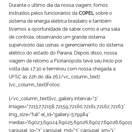
Durante o último dia da nossa viagem, fomos
instruídos pelos funcionários da
COPEL
sobre o
sistema de energia elétrica brasileiro e também
tivemos a oportunidade de saber como é uma sala
de controle, observando um grande sistema
supervisório das usinas, e gerenciamento do sistema
elétrico do estado do Paraná. Depois disso, nossa
viagem de retorno a Florianópolis teve seu início por
volta das 17:30 e terminou com nossa chegada à
UFSC às 22h do dia 26.[/vc_column_text]
[vc_column_text]Fotos:
[/vc_column_text][vc_gallery interval=”3″
images=”72157,72158,72159,72160,72161,72162,72163″
img_size=”full” el_id=”gallery-579984″
medias=”69023,69024,69025,69026,69027,69028,6902
carousel_lg=”3″ carousel_md=”3″ carousel_sm=”1″