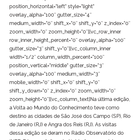
position_horizontal=”left” style=”light”
overlay_alpha=”100″ gutter_size=”4″
medium_width=”0″ shift_x=”0″ shift_y=”0″ z_index=”0″
zoom_width=”0″ zoom_height=”0″][vc_row_inner
row_inner_height_percent=”0″ overlay_alpha=”100″
gutter_size=”3″ shift_y=”0″][vc_column_inner
width=”1/2″ column_width_percent=”100″
position_vertical=”middle” gutter_size=”3″
overlay_alpha=”100″ medium_width=”3″
mobile_width=”0″ shift_x=”0″ shift_y=”0″
shift_y_down=”0″ z_index=”0″ zoom_width=”0″
zoom_height=”0″][vc_column_text]
Na última edição,
a Volta ao Mundo do Conhecimento teve como
destino as cidades de São José dos Campo (SP), Rio
de Janeiro (RJ) e Angra dos Reis (RJ). As visitas
dessa edição se deram no Rádio Observatório do